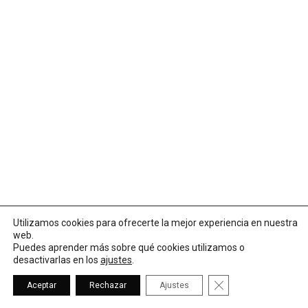
Ver todo
Castillo
Información
Galería de fotografías
Valencià
Torres Vigía
Castellà
Información
Anglés
Galería de fotografías
Murallas defensivas
Orpesa la Vella
Utilizamos cookies para ofrecerte la mejor experiencia en nuestra
Concejalía de Cultura de Oropesa del Mar
web.
Faro
Puedes aprender más sobre qué cookies utilizamos o
desactivarlas en los
ajustes
.
Capilla de la Virgen de la Paciencia
Cerrar el banner de
Información
Aceptar
Rechazar
Ajustes