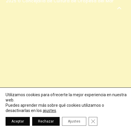
2025 ©
Concejalía de Cultura de Oropesa del Mar
Utilizamos cookies para ofrecerte la mejor experiencia en nuestra
web.
Puedes aprender más sobre qué cookies utilizamos o
desactivarlas en los
ajustes
.
Cerrar el banner de
Aceptar
Rechazar
Ajustes