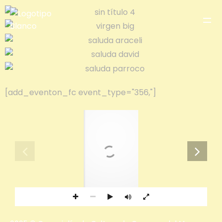
[add_eventon_fc event_type="356,"]