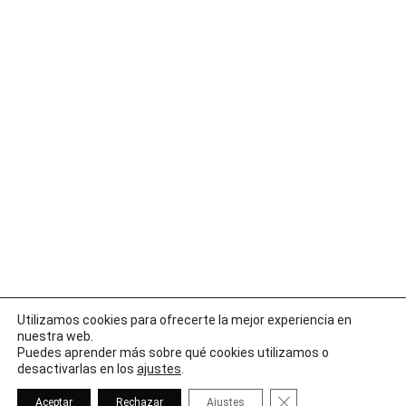
13 de abril de 2026
Agenda
Casco antiguo
Cultura
Anterior
1
2
3
4
5
…
98
Siguiente
Utilizamos cookies para ofrecerte la mejor experiencia en
nuestra web.
Puedes aprender más sobre qué cookies utilizamos o
desactivarlas en los
ajustes
.
Concejalía de Cultura de Oropesa del Mar
Cerrar el banner de 
Aceptar
Rechazar
Ajustes