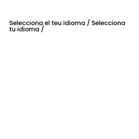
Noticias
Selecciona el teu Idioma / Selecciona
tu idioma /
Idiomas
Horarios
Cultura
Museo
Información
Galería de fotografías
Patrimonio local