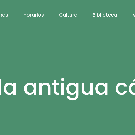
mas
Horarios
Cultura
Biblioteca
 la antigua c